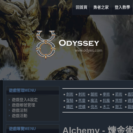
回首頁
勇者之家
登入教學
遊戲管理MENU
●
劍術
●
刺術
●
鎚術
●
拳術
●
箭術
●
盾
遊戲登入&設定
●
聖騎
●
死靈
●
魔法
●
抗魔
●
冥想
●
通
遊戲帳號管理
●
鐵匠
●
挖礦
●
伐木
●
木工
●
鉗工
●
裁
遊戲法制
遊戲活動
Alchemy - 煉金
遊戲導覽MENU