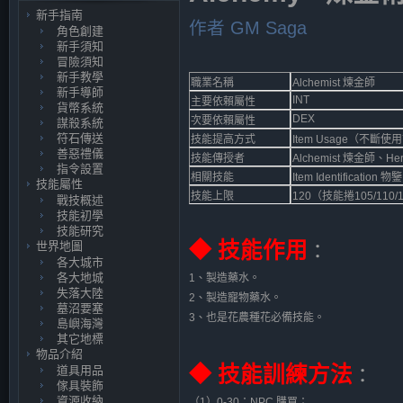
新手指南
作者 GM Saga
角色創建
新手須知
冒險須知
新手教學
職業名稱
Alchemist 煉金師
新手導師
INT
主要依賴屬性
貨幣系統
DEX
次要依賴屬性
謀殺系統
符石傳送
技能提高方式
Item Usage（不
善惡禮儀
技能傳授者
Alchemist 煉金師、Her
指令設置
相關技能
Item Identification 物鑒
技能屬性
技能上限
120（技能捲105/110
戰技概述
技能初學
技能研究
◆ 技能作用
世界地圖
：
各大城市
各大地城
1、製造藥水。
失落大陸
2、製造寵物藥水。
墓沼要塞
3、也是花農種花必備技能。
島嶼海灣
其它地標
物品介紹
◆ 技能訓練方法
道具用品
：
傢具裝飾
資源收納
（1）0-30：NPC 購買；