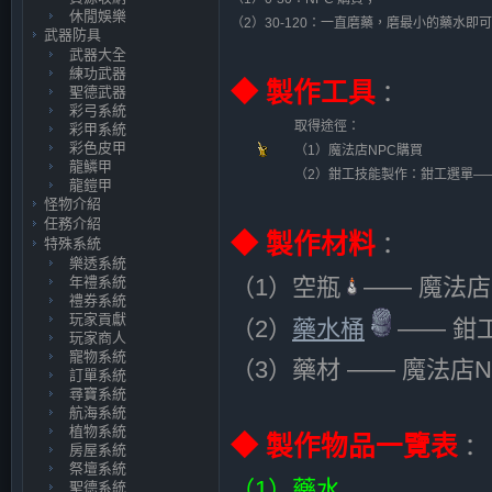
休閒娛樂
（2）30-120：一直磨藥，磨最小的藥水即
武器防具
武器大全
練功武器
◆ 製作工具
：
聖德武器
彩弓系統
取得途徑：
彩甲系統
彩色皮甲
（1）魔法店NPC購買
龍鱗甲
（2）鉗工技能製作：鉗工選單—
龍鎧甲
怪物介紹
任務介紹
◆ 製作材料
：
特殊系統
樂透系統
年禮系統
（1）空瓶
—— 魔法店
禮券系統
玩家貢獻
（2）
藥水桶
—— 鉗工
玩家商人
寵物系統
（3）藥材 —— 魔法店NP
訂單系統
尋寶系統
航海系統
植物系統
◆ 製作物品一覽表
：
房屋系統
祭壇系統
（1）藥水
聖德系統