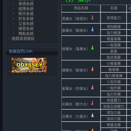
美德系統
物品名稱
名稱
必
組隊系統
聊天系統
夜視能力
好友系統
黑藥水（夜視水）
公會系統
增加敏捷
陣營系統
藍藥水（敏捷水）
強力敏捷
賭船系統
遊戲資源連結
微量毒藥
一般毒藥
綠藥水（毒藥水）
推廣我們LINK
劇毒
致命毒藥
小解毒藥
解毒藥
橘藥水（解毒水）
強力解毒藥
小型炸藥
一般炸藥
紫藥水（炸彈水）
強力炸藥
恢復體力
紅藥水（腳力水）
恢復全部體力
增加力量
白藥水（力量水）
強效力量
微量治療