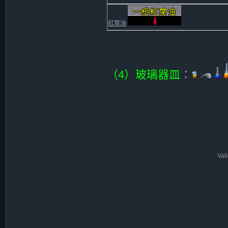
紅葉油
（4）玻璃器皿
：
Val