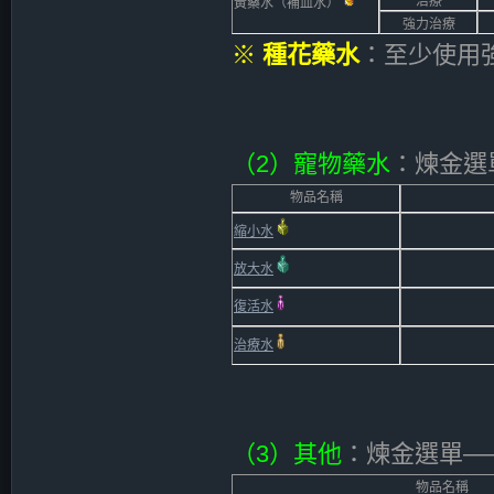
治療
黃藥水（補血水）
強力治療
※
種花藥水
：至少使用
（2）寵物藥水
：煉金選單
物品名稱
縮小水
放大水
復活水
治療水
（3）其他
：煉金選單——O
物品名稱